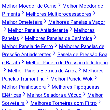
Melhor Moedor de Carne
Melhor Moedor de
Pimenta
Melhores Multiprocessadores
Melhor Omeleteira
Melhores Panelas a Vapor
Melhor Panela Antiaderente
Melhores
Panelas
Melhores Panelas de Cerâmica
Melhor Panela de Ferro
Melhores Panelas de
Pressão Antiaderentes
Panela de Pressão Boa
e Barata
Melhor Panela de Pressão de Indução
Melhor Panela Elétrica de Arroz
Melhores
Panelas Tramontina
Melhor Panela Wok
Melhor Panificadora
Melhores Pipoqueiras
Elétricas
Melhor Seladora a Vácuo
Melhor
Sorveteira
Melhores Torneiras com Filtro