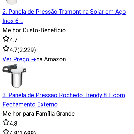
2
.
Panela de Pressão Tramontina Solar em Aço
Inox 6 L
Melhor Custo-Benefício
4.7
4.7
(
2.229
)
Ver Preço
→
na Amazon
3
.
Panela de Pressão Rochedo Trendy 8 L com
Fechamento Externo
Melhor para Família Grande
4.8
4.8
(
1.688
)