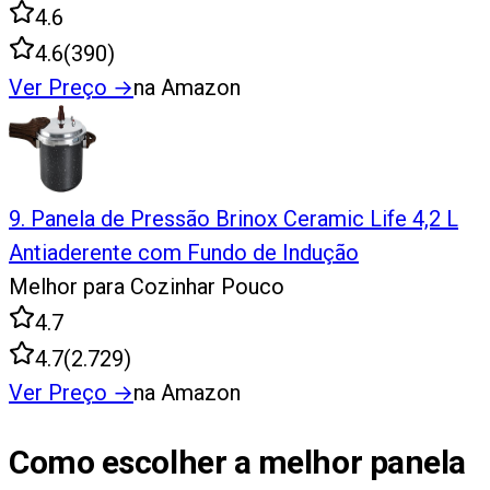
4.6
4.6
(
390
)
Ver Preço
→
na Amazon
9
.
Panela de Pressão Brinox Ceramic Life 4,2 L
Antiaderente com Fundo de Indução
Melhor para Cozinhar Pouco
4.7
4.7
(
2.729
)
Ver Preço
→
na Amazon
Como escolher a melhor panela