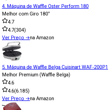
4
.
Máquina de Waffle Oster Perform 180
Melhor com Giro 180°
4.7
4.7
(
304
)
Ver Preço
→
na Amazon
5
.
Máquina de Waffle Belga Cuisinart WAF-200P1
Melhor Premium (Waffle Belga)
4.6
4.6
(
6.185
)
Ver Preço
→
na Amazon