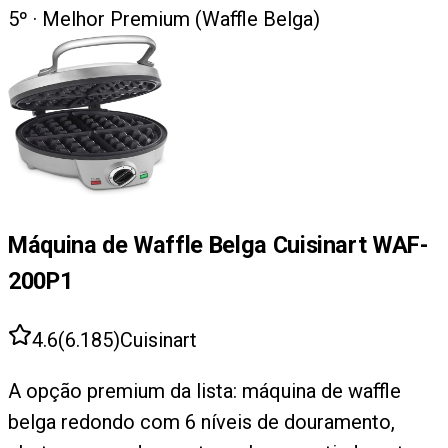
5
º ·
Melhor Premium (Waffle Belga)
Máquina de Waffle Belga Cuisinart WAF-
200P1
4.6
(
6.185
)
Cuisinart
A opção premium da lista: máquina de waffle
belga redondo com 6 níveis de douramento,