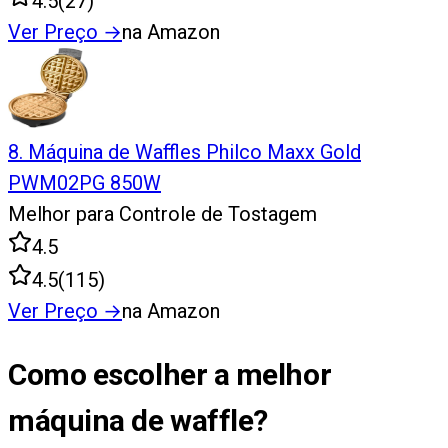
4.5
(
27
)
Ver Preço
→
na Amazon
8
.
Máquina de Waffles Philco Maxx Gold
PWM02PG 850W
Melhor para Controle de Tostagem
4.5
4.5
(
115
)
Ver Preço
→
na Amazon
Como escolher a melhor
máquina de waffle?